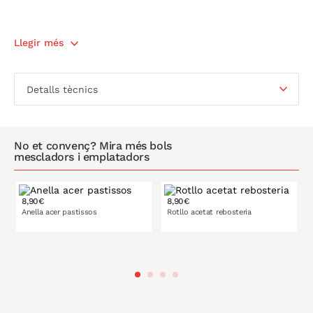
Llegir més
Detalls tècnics
No et convenç? Mira més bols
mescladors i emplatadors
8,90€
8,90€
10 cm
4,5 cm
Anella acer pastissos
Rotllo acetat rebosteria
12 cm
20 cm
6 cm