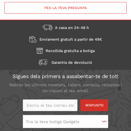
FES LA TEVA PREGUNTA
A casa en 24-48 h
Enviament gratuït a partir de 49€
Recollida gratuïta a botiga
Garantia de devolució
Sigues dels primers a assabentar-te de tot!
Rebràs les últimes novetats, tallers, consells, receptes i
tècniques al teu email.
Escriu el teu correu
electrònic
Tria la teva botiga Gadgets