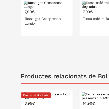
7,90€
7,90€
Tassa got Grespresso
Tassa café tall
Lungo
Productes relacionats de Bol
Destacat Gadgets
3,95€
14,90€