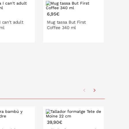
6,95€
6,95€
 can't adult
Mug tassa But First
Mug ta
 ml
Coffee 340 ml
340 m
LA CISTELLA
A LA CISTELLA
22,90
39,90€
Organi