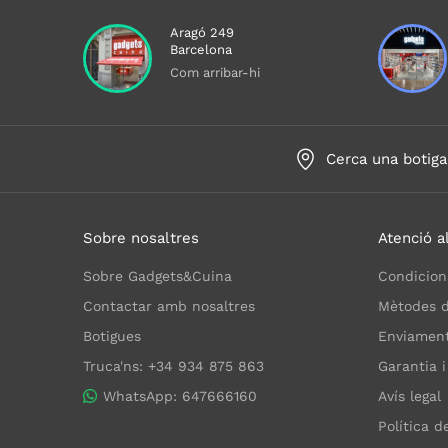
Aragó 249
Barcelona
Com arribar-hi
Cerca una botiga
Sobre nosaltres
Atenció al
Sobre Gadgets&Cuina
Condicion
Contactar amb nosaltres
Mètodes 
Botigues
Enviaments
Truca'ns: +34 934 875 863
Garantia i
WhatsApp: 647666160
Avís legal
Política d