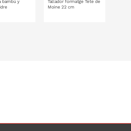
a bambú y
Tallador formatge Tete de
idre
Moine 22 cm
LA CISTELLA
A LA CISTELLA