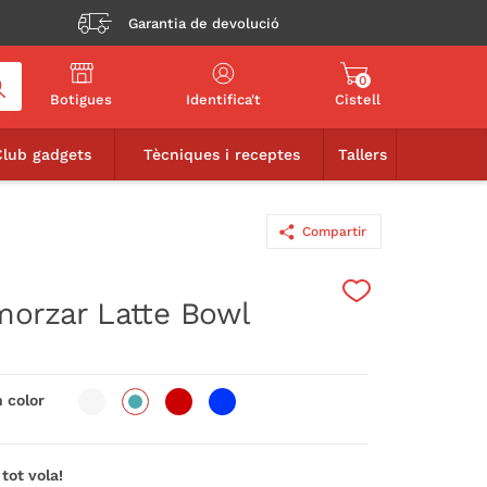
Garantia de devolució
0
Botigues
Identifica't
Cistell
7,90€
AFEGIR A LA CISTELLA
Club gadgets
Tècniques i receptes
Tallers
Compartir
morzar Latte Bowl
 color
tot vola!