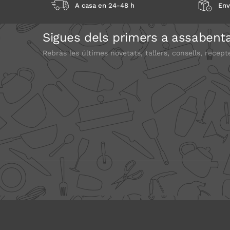
A casa en 24-48 h
Env
Sigues dels primers a assabenta
Rebràs les últimes novetats, tallers, consells, recept