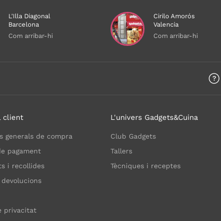
L'Illa Diagonal
Cirilo Amorós
Barcelona
Valencia
Com arribar-hi
Com arribar-hi
 client
L'univers Gadgets&Cuina
s generals de compra
Club Gadgets
de pagament
Tallers
 i recollides
Tècniques i receptes
 devolucions
e privacitat