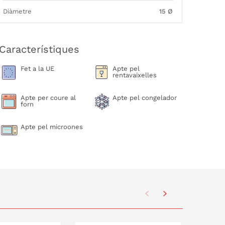
Diàmetre
15 Ø
Característiques
Fet a la UE
Apte pel
rentavaixelles
Apte per coure al
Apte pel congelador
forn
Apte pel microones