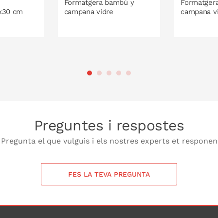
Formatgera bambú y
Formatger
0x30 cm
campana vidre
campana v
20 cm
26 cm
ISTELLA
A 
Preguntes i respostes
Pregunta el que vulguis i els nostres experts et responen
FES LA TEVA PREGUNTA