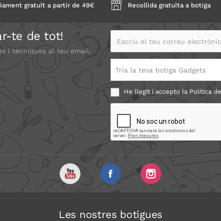
iament gratuït a partir de 49€
Recollida gratuïta a botiga
r-te de tot!
Escriu el teu correu electrònic
es i tècniques al teu email.
Tria la teva botiga Gadgets
He llegit i accepto la
Política de
Les nostres botigues