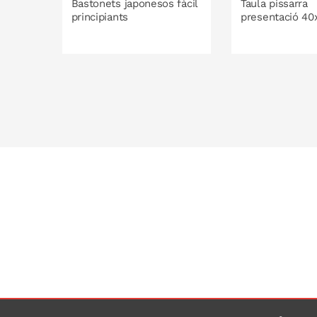
Bastonets japonesos fàcil
Taula pissarra
principiants
presentació 4
A LA CISTELLA
A LA C