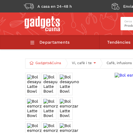
A casa en 24-48 h
Envia
Cerca
Bol esmorzar Latte 
Departaments
Tendències
Gadgets&Cuina
Vi, cafè i te
Cafè, infusions 