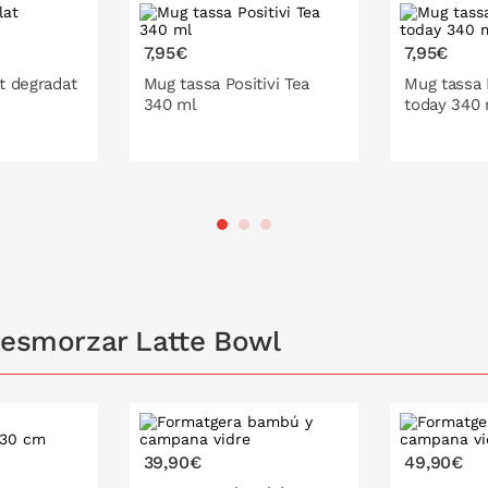
7,95€
7,95€
at degradat
Mug tassa Positivi Tea
Mug tassa I
340 ml
today 340
A LA CISTELLA
A 
 esmorzar Latte Bowl
39,90€
49,90€