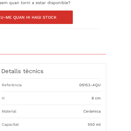
isem quan torni a estar disponible?
EU-ME QUAN HI HAGI STOCK
Detalls tècnics
Referència
DS153-AQU
H
8 cm
Material
Ceràmica
Capacitat
550 ml