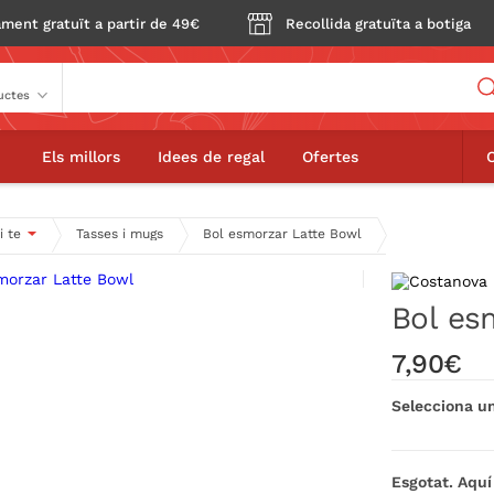
ment gratuït a partir de 49€
Recollida gratuïta a botiga
Buscador
Bowl
Els millors
Idees de regal
Ofertes
i te
Tasses i mugs
Bol esmorzar Latte Bowl
Bol es
7,90€
Selecciona un
Esgotat. Aquí 