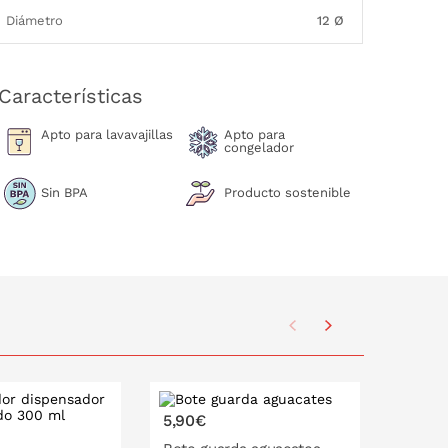
Diámetro
12 Ø
Características
Apto para lavavajillas
Apto para
congelador
Sin BPA
Producto sostenible
5,90€
5,90€