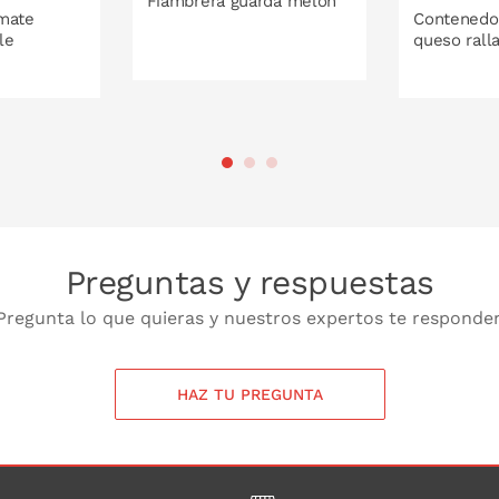
Fiambrera guarda melón
mate
Contenedo
le
queso rall
PONLO EN LA CESTA
 LA CESTA
PONL
Preguntas y respuestas
Pregunta lo que quieras y nuestros expertos te responde
HAZ TU PREGUNTA