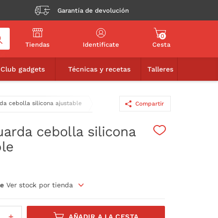
Garantía de devolución
0
Tiendas
Identifícate
Cesta
6,90€
AÑADIR A LA CESTA
Club gadgets
Técnicas y recetas
Talleres
da cebolla silicona ajustable
Compartir
arda cebolla silicona
ble
le
Ver stock por tienda
AÑADIR A LA CESTA