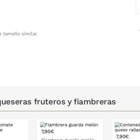
e tamaño similar.
tinuada.
sarios de papel film de plástico o papel de
ueseras fruteros y fiambreras
7,90€
7,90€