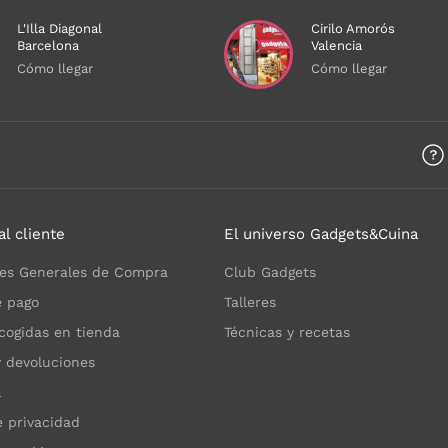
L'Illa Diagonal
Cirilo Amorós
Barcelona
Valencia
Cómo llegar
Cómo llegar
a
al cliente
El universo Gadgets&Cuina
es Generales de Compra
Club Gadgets
 pago
Talleres
cogidas en tienda
Técnicas y recetas
y devoluciones
l
e privacidad