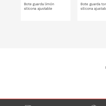
Bote guarda limón
Bote guarda to
silicona ajustable
silicona ajustab
PONLO EN LA CESTA
PONLO EN