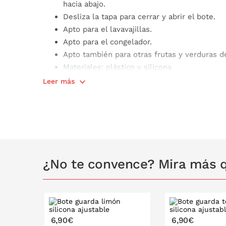
hacia abajo.
Desliza la tapa para cerrar y abrir el bote.
Apto para el lavavajillas.
Apto para el congelador.
Apto también para otras frutas y verduras d
Materiales: plástico y silicona
Libre de BPA
Leer más
Apto para conservar alimentos de forma con
Ecológico, no generarás desperdicios innece
plata
100% reutilizable
Compacto, ocupa poco espacio
Medida: 12 cm de diámetro
¿No te convence? Mira más q
6,90€
6,90€