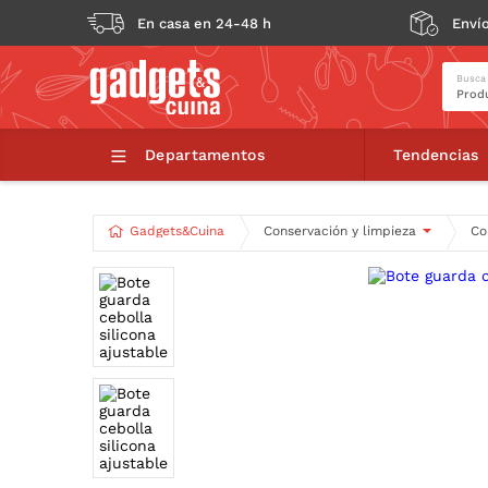
En casa en 24-48 h
Envío
Busca
Bote gu
Departamentos
Tendencias
Gadgets&Cuina
Conservación y limpieza
Co