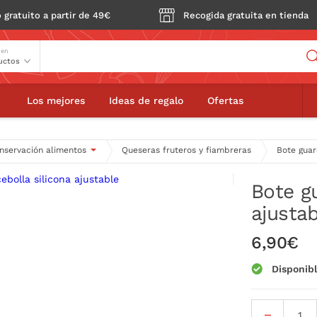
 gratuito a partir de 49€
Recogida gratuita en tienda
Buscador
 en
arda cebolla silicona ajustable
Los mejores
Ideas de regalo
Ofertas
nservación alimentos
Queseras fruteros y fiambreras
Bote guar
Bote gu
ajusta
6,90€
Disponib