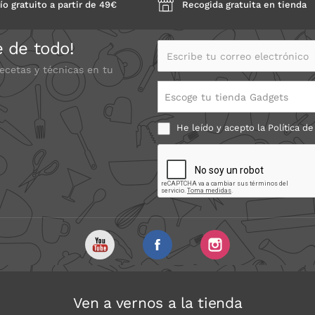
ío gratuito a partir de 49€
Recogida gratuita en tienda
e de todo!
Escribe tu correo electrónico
recetas y técnicas en tu
Escoge tu tienda Gadgets
He leído y acepto la
Política de
Ven a vernos a la tienda