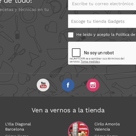
e de todo!
Escribe tu correo electrónico
recetas y técnicas en tu
Escoge tu tienda Gadgets
He leído y acepto la
Política de
Ven a vernos a la tienda
L'Illa Diagonal
Cirilo Amorós
Barcelona
Valencia