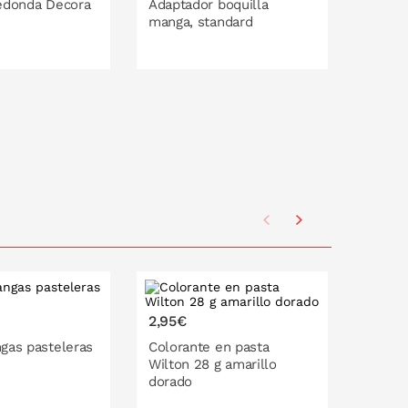
edonda Decora
Adaptador boquilla
Cepill
manga, standard
boquil
O EN LA CESTA
PONLO EN LA CESTA
P
2,95€
2,95€
gas pasteleras
Colorante en pasta
Colora
Wilton 28 g amarillo
28 g a
dorado