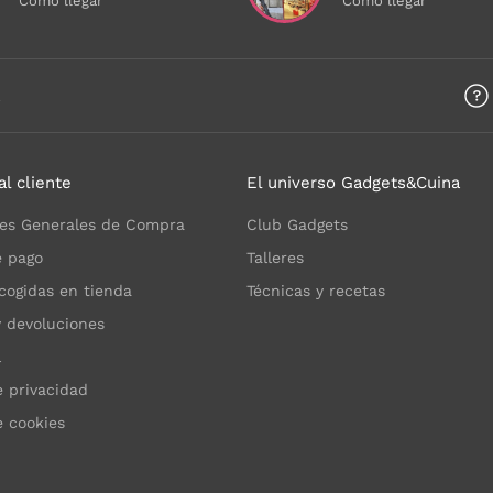
Cómo llegar
Cómo llegar
a
al cliente
El universo Gadgets&Cuina
es Generales de Compra
Club Gadgets
 pago
Talleres
cogidas en tienda
Técnicas y recetas
y devoluciones
l
e privacidad
e cookies