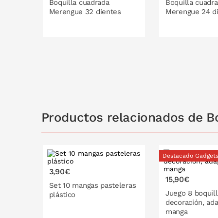
Boquilla cuadrada
Boquilla cuadr
Merengue 32 dientes
Merengue 24 d
PONLO EN LA CESTA
PONLO EN
Productos relacionados de Bo
Destacado Gadget
3,90€
15,90€
Set 10 mangas pasteleras
Juego 8 boquil
plástico
30 cm
40 cm
decoración, ad
manga