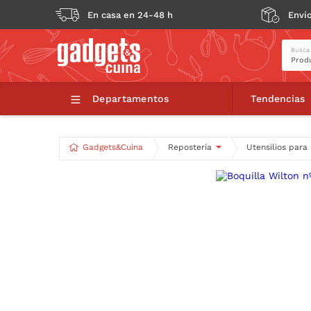
En casa en 24-48 h
Envío
Busca
Boquilla Wil
Departamentos
Tendencias
Gadgets&Cuina
Repostería
Utensilios para