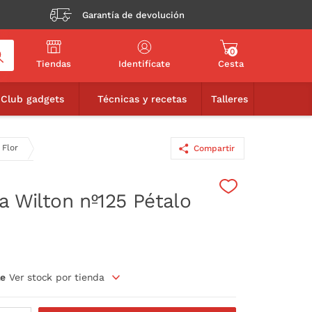
Garantía de devolución
0
Tiendas
Identifícate
Cesta
3,00€
AÑADIR A LA CESTA
Club gadgets
Técnicas y recetas
Talleres
 Flor
Compartir
a Wilton nº125 Pétalo
le
Ver stock por tienda