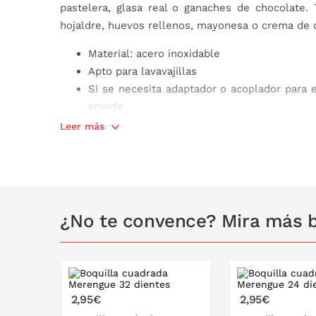
pastelera, glasa real o ganaches de chocolate.
hojaldre, huevos rellenos, mayonesa o crema de 
Material: acero inoxidable
Apto para lavavajillas
Si se necesita adaptador o acoplador para 
grande.
Medidas de la boquilla:
Leer más
Diámetro de la base: 2,5 cm
Altura: 4 cm
Apertura superior: 1,8 cm
¿No te convence? Mira más b
2,95€
2,95€