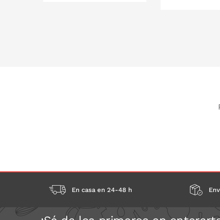
55 cm
PONLO EN
En casa en 24-48 h
Env