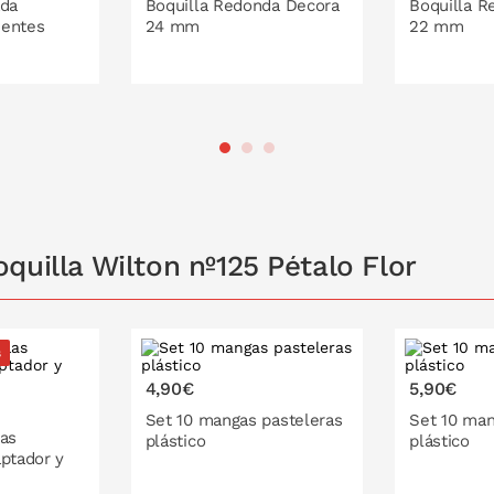
ada
Boquilla Redonda Decora
Boquilla R
ientes
24 mm
22 mm
 LA CESTA
PONLO EN LA CESTA
PONL
quilla Wilton nº125 Pétalo Flor
s
4,90€
5,90€
Set 10 mangas pasteleras
Set 10 man
las
plástico
plástico
aptador y