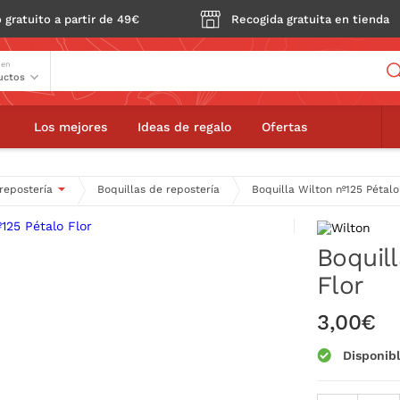
 gratuito a partir de 49€
Recogida gratuita en tienda
Buscador
 en
ton nº125 Pétalo Flor
Los mejores
Ideas de regalo
Ofertas
 repostería
Boquillas de repostería
Boquilla Wilton nº125 Pétalo
Boquill
Flor
3,00€
Disponib