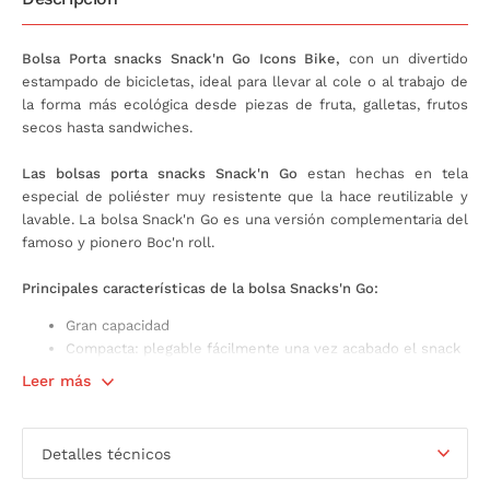
Bolsa Porta snacks Snack'n Go Icons Bike,
con un divertido
estampado de bicicletas, ideal para llevar al cole o al trabajo de
la forma más ecológica desde piezas de fruta, galletas, frutos
secos hasta sandwiches.
Las bolsas porta snacks Snack'n Go
estan hechas en tela
especial de poliéster muy resistente que la hace reutilizable y
lavable. La bolsa Snack'n Go es una versión complementaria del
famoso y pionero Boc'n roll.
Principales características de la bolsa Snacks'n Go:
Gran capacidad
Compacta: plegable fácilmente una vez acabado el snack
o sandwich para guardar en bolsillo o bolsa
Leer más
Apta para el contacto con alimentos
Dimensiones: 18 x 18 cm
Composición exterior: 100% poliéster
Detalles técnicos
Composición interior: TPU
Interior anti manchas e impermeable