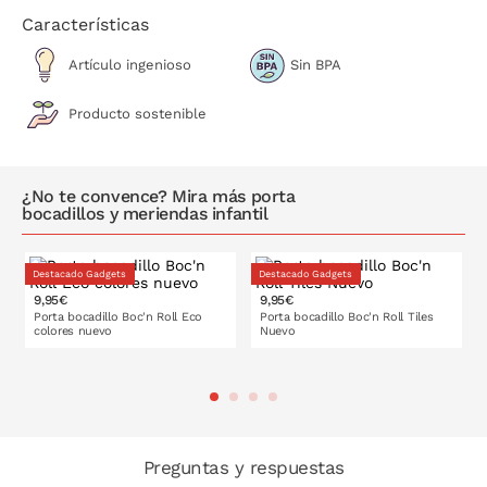
Después de usarla, limpiar la capa interior con un paño
Características
húmero y dejar secar
Lavable a máquina hasta 30ºC. Recomendamos lavado en
Artículo ingenioso
Sin BPA
frío
Libre de BPA
Producto sostenible
Sujeción absoluta: cierre en velcro
Ecológica: sustituye a los envoltorios de usar y tirar
¿No te convence? Mira más porta
bocadillos y meriendas infantil
Destacado Gadgets
Destacado Gadgets
9,95€
9,95€
Porta bocadillo Boc'n Roll Eco
Porta bocadillo Boc'n Roll Tiles
colores nuevo
Nuevo
PONLO EN LA CESTA
PONLO EN LA CESTA
Preguntas y respuestas