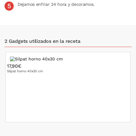
Dejamos enfriar 24 hora y decoramos.
2 Gadgets utilizados en la receta
17,90€
1
Silpat horno 40x30 cm
M