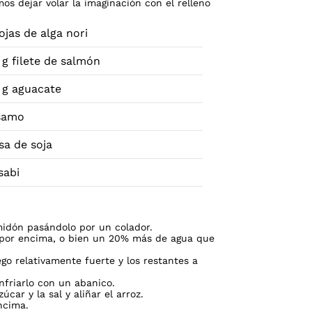
 dejar volar la imaginación con el relleno
ojas de alga nori
 g filete de salmón
 g aguacate
samo
sa de soja
sabi
lmidón pasándolo por un colador.
 por encima, o bien un 20% más de agua que
go relativamente fuerte y los restantes a
nfriarlo con un abanico.
úcar y la sal y aliñar el arroz.
ncima.