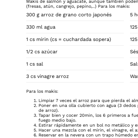
Makis de salmón y aguacate, aunque también podemos
(fresas, atún, cangrejo, pepino,..) Para los makis:
300 g arroz de grano corto japonés
5 h
330 ml agua
125
1 cs mirin (cs = cuchardada sopera)
125
1/2 cs azúcar
Sé
1 cs sal
Sal
3 cs vinagre arroz
Wa
Para los makis:
Limpiar 7 veces el arroz para que pierda el a
Poner en una olla cubierto con agua (3 dedos
de arroz).
Tapar bien y cocer 20min, los 6 primeros a fue
fuego medio bajo.
Estirar rápidamente en un bol no metálico y e
Hacer una mezcla con el mirin, el vinagre, el az
Reservar en la nevera con un trapo húmedo e