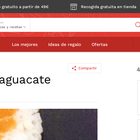
 gratuito a partir de 49€
Recogida gratuita en tienda
Buscador
 en
Guardar
Los mejores
Ideas de regalo
Ofertas
Compartir
4
 aguacate