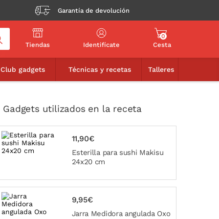
Garantía de devolución
0
Tiendas
Identifícate
Cesta
VER LOS 4 GADGETS UTILIZADOS
Club gadgets
Técnicas y recetas
Talleres
 Gadgets utilizados en la receta
11,90€
Esterilla para sushi Makisu
24x20 cm
9,95€
Jarra Medidora angulada Oxo