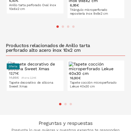
6,50€
Anillo tarta perforado Oval inox
6,95€
10x6x2 cm
Triángulo microperforado
repostería inox 9x8x2 cm
PONLO EN LA CESTA
PONLO EN LA CESTA
Productos relacionados de Anillo tarta
perforado alto acero inox 10x2 cm
Oferta
12,71€
14,95€
16,90€
Ahorra 2,24€
Tapete decorativo de silicona
Tapete cocción microperforado
Sweet Xmas
Lekue 40x30 cm
PONLO EN LA CESTA
PONLO EN LA CESTA
Preguntas y respuestas
Pregunta lo que quieras y nuestros expertos te responden