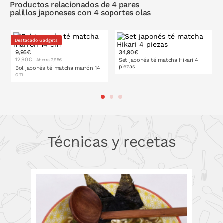
Productos relacionados de 4 pares
palillos japoneses con 4 soportes olas
Destacado Gadgets
9,95€
34,90€
12,90€
Set japonés té matcha Hikari 4
Ahorra 2,95€
piezas
Bol japonés té matcha marrón 14
cm
PONLO EN LA CESTA
PONLO EN LA CESTA
Técnicas y recetas