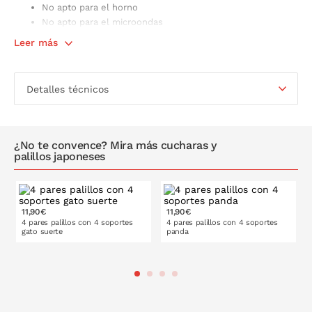
No apto para el horno
No apto para el microondas
Presentado en una caja regalo
Leer más
Detalles técnicos
¿No te convence? Mira más cucharas y
palillos japoneses
11,90€
11,90€
4 pares palillos con 4 soportes
4 pares palillos con 4 soportes
gato suerte
panda
PONLO EN LA CESTA
PONLO EN LA CESTA